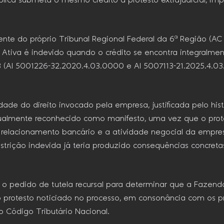
ública submeta o mesmo crédito a protesto extrajudicial, i
te do próprio Tribunal Regional Federal da 6ª Região (AC 
 Ativa é indevido quando o crédito se encontra integralme
3 (AI 5001226-32.2020.4.03.0000 e AI 5007113-21.2025.4.
idade do direito invocado pela empresa, justificada pelo hi
gualmente reconhecido como manifesto, uma vez que o protes
 o relacionamento bancário e a atividade negocial da empr
strição indevida já teria produzido consequências concreta
o pedido de tutela recursal para determinar que a Fazenda
 protesto noticiado no processo, em consonância com os pr
 Código Tributário Nacional.