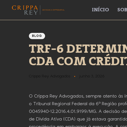
INÍCIO
SOB
Author
Published
PUBLISHED
IN:
on:
BLOG
TRF-6 DETERMI
CDA COM CRÉD
Crippa Rey Advogados
junho 3, 2026
O Crippa Rey Advogados, sempre atento às ino
o Tribunal Regional Federal da 6ª Região pr
0045940-12.2016.4.01.9199/MG. A decisão def
de Dívida Ativa (CDA) que já estava garantid
procedência em embargos à execução. A contro