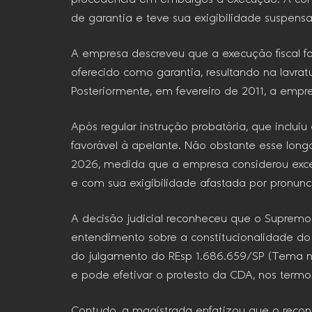
de garantia e teve sua exigibilidade suspensa 
A empresa descreveu que a execução fiscal f
oferecido como garantia, resultando na lavr
Posteriormente, em fevereiro de 2011, a emp
Após regular instrução probatória, que inclu
favorável à apelante. Não obstante esse long
2026, medida que a empresa considerou exces
e com sua exigibilidade afastada por pronunci
A decisão judicial reconheceu que o Supremo T
entendimento sobre a constitucionalidade do 
do julgamento do REsp 1.686.659/SP (Tema n 7
e pode efetivar o protesto da CDA, nos termos
Contudo, a magistrada enfatizou que o reco