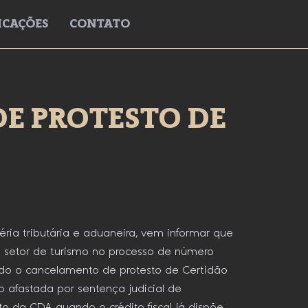
ICAÇÕES
CONTATO
E PROTESTO DE
ria tributária e aduaneira, vem informar que
o setor de turismo no processo de número
ndo o cancelamento de protesto de Certidão
o afastada por sentença judicial de
o da CDA quando o crédito fiscal já dispõe