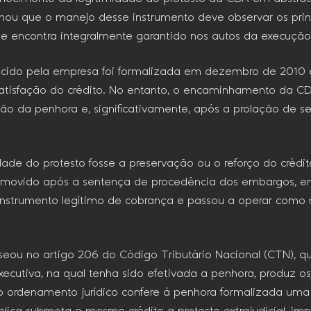
linhou que o manejo desse instrumento deve observar os pr
se encontra integralmente garantido nos autos da execução 
recido pela empresa foi formalizada em dezembro de 2010 
 satisfação do crédito. No entanto, o encaminhamento da C
ão da penhora e, significativamente, após a prolação de 
lidade do protesto fosse a preservação ou o reforço do cré
promovido após a sentença de procedência dos embargos,
instrumento legítimo de cobrança e passou a operar como 
u no artigo 206 do Código Tributário Nacional (CTN), qu
xecutiva, na qual tenha sido efetivada a penhora, produz 
o ordenamento jurídico confere à penhora formalizada uma e