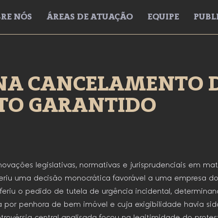
RE NÓS
ÁREAS DE ATUAÇÃO
EQUIPE
PUBL
NA CANCELAMENTO D
ITO GARANTIDO
vações legislativas, normativas e jurisprudenciais em maté
oferiu uma decisão monocrática favorável a uma empresa d
eriu o pedido de tutela de urgência incidental, determina
a por penhora de bem imóvel e cuja exigibilidade havia sid
vérsia central analisada focou na legitimidade do protest