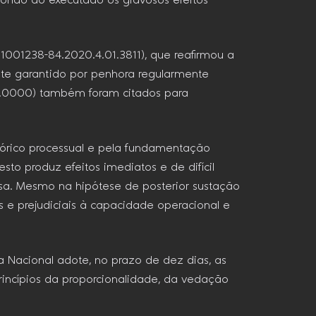
mpondo ao executado os gravosos efeitos
1001238-84.2020.4.01.3811), que reafirmou a
nte garantido por penhora regularmente
03.0000) também foram citados para
stórico processual e pela fundamentação
to produz efeitos imediatos e de difícil
esa. Mesmo na hipótese de posterior sustação
s e prejudiciais à capacidade operacional e
 Nacional adote, no prazo de dez dias, as
incípios da proporcionalidade, da vedação