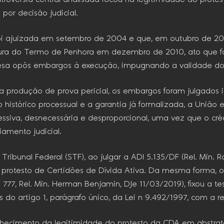
por decisão judicial.
oi ajuizada em setembro de 2004 e que, em outubro de 20
atura do Termo de Penhora em dezembro de 2010, ato que f
resa opôs embargos à execução, impugnando a validade do 
iu a produção de prova pericial, os embargos foram julgado
o histórico processual e a garantia já formalizada, a Uniã
siva, desnecessária e desproporcional, uma vez que o créd
amento judicial.
ribunal Federal (STF), ao julgar a ADI 5.135/DF (Rel. Min. R
protesto de Certidões de Dívida Ativa. Da mesma forma, o S
77, Rel. Min. Herman Benjamin, DJe 11/03/2019), fixou a te
 do artigo 1, parágrafo único, da Lei n 9.492/1997, com a r
nhecimento da legitimidade do protesto da CDA em abstrat