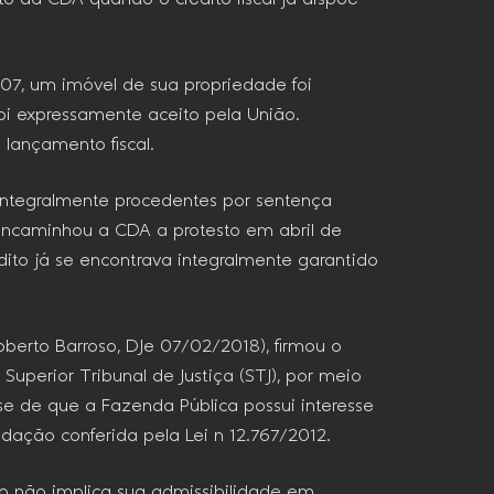
07, um imóvel de sua propriedade foi
oi expressamente aceito pela União.
lançamento fiscal.
s integralmente procedentes por sentença
o encaminhou a CDA a protesto em abril de
ito já se encontrava integralmente garantido
oberto Barroso, DJe 07/02/2018), firmou o
uperior Tribunal de Justiça (STJ), por meio
se de que a Fazenda Pública possui interesse
edação conferida pela Lei n 12.767/2012.
o não implica sua admissibilidade em