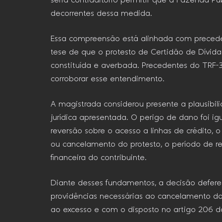
seria contraditório permitir que a Fazenda P
decorrentes dessa medida.
Essa compreensão está alinhada com preceden
tese de que o protesto de Certidão de Dívida
constituída e averbada. Precedentes do TRF-
corroborar esse entendimento.
A magistrada considerou presente a plausibil
jurídica apresentada. O perigo de dano foi i
reversão sobre o acesso a linhas de crédito,
ou cancelamento do protesto, o período de re
financeira do contribuinte.
Diante desses fundamentos, a decisão defere 
providências necessárias ao cancelamento do
ao excesso e com o disposto no artigo 206 do