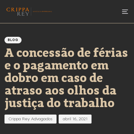
To
Author
Published
PUBLISHED
IN:
on:
BLOG
A concessão de férias
e o pagamento em
dobro em caso de
atraso aos olhos da
justiça do trabalho
Crippa Rey Advogados
abril 16, 2021