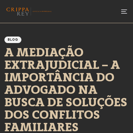
To
Author
Published
PUBLISHED
IN:
on:
BLOG
A MEDIAÇÃO
EXTRAJUDICIAL – A
IMPORTÂNCIA DO
ADVOGADO NA
BUSCA DE SOLUÇÕES
DOS CONFLITOS
FAMILIARES