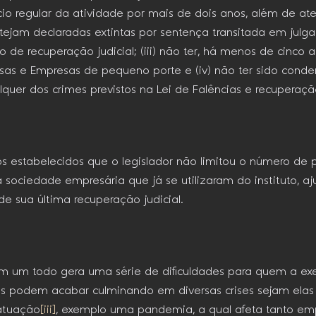
cício regular da atividade por mais de dois anos, além de a
e estejam declaradas extintas por sentença transitada em julg
 de recuperação judicial; (iii) não ter, há menos de cinco
as e Empresas de pequeno porte e (iv) não ter sido conde
quer dos crimes previstos na Lei de Falências e recuperaç
tos estabelecidos que o legislador não limitou o número de 
 sociedade empresária que já se utilizaram do instituto, 
e sua última recuperação judicial.
 um todo gera uma série de dificuldades para quem a exer
es podem acabar culminando em diversas crises sejam elas 
 atuação
[iii]
, exemplo uma pandemia, a qual afeta tanto em