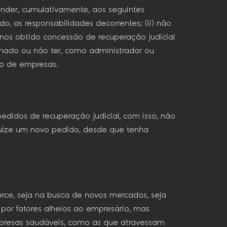
tender, cumulativamente, aos seguintes
ado, as responsabilidades decorrentes; (ii) não
 anos obtido concessão de recuperação judicial
nado ou não ter, como administrador ou
ão de empresas.
pedidos de recuperação judicial, com isso, não
ajuíze um novo pedido, desde que tenha
ce, seja na busca de novos mercados, seja
por fatores alheios ao empresário, mas
presas saudáveis, como as que atravessam