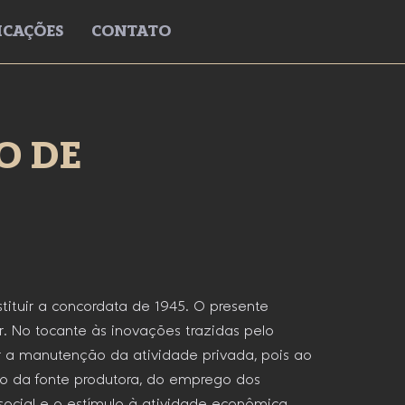
ICAÇÕES
CONTATO
O DE
tituir a concordata de 1945. O presente
. No tocante às inovações trazidas pelo
er a manutenção da atividade privada, pois ao
ão da fonte produtora, do emprego dos
social e o estímulo à atividade econômica.