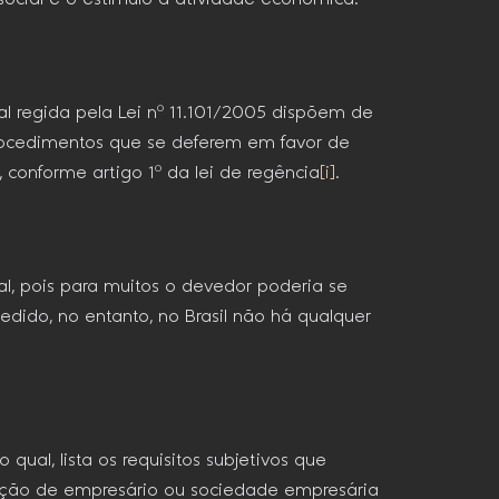
al regida pela Lei nº 11.101/2005 dispõem de
e procedimentos que se deferem em favor de
conforme artigo 1º da lei de regência
[i]
.
al, pois para muitos o devedor poderia se
edido, no entanto, no Brasil não há qualquer
 o qual, lista os requisitos subjetivos que
ndição de empresário ou sociedade empresária