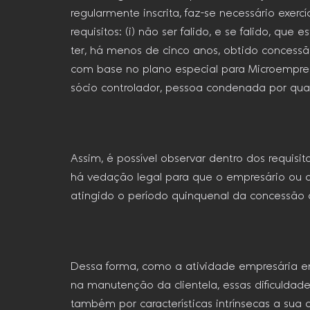
regularmente inscrita, faz-se necessário exer
requisitos: (i) não ser falido, e se falido, qu
ter, há menos de cinco anos, obtido concessão
com base no plano especial para Microempres
sócio controlador, pessoa condenada por qual
Assim, é possível observar dentro dos requisi
há vedação legal para que o empresário ou a
atingido o período quinquenal da concessão d
Dessa forma, como a atividade empresária em
na manutenção da clientela, essas dificuldad
também por características intrínsecas a sua