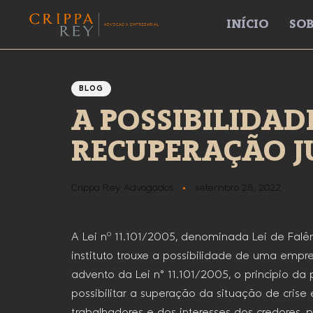
INÍCIO
SOB
Author
Published
PUBLISHED
IN:
on:
BLOG
A POSSIBILIDAD
RECUPERAÇÃO J
Crippa Rey Advogados
setembro 28, 2022
A Lei nº 11.101/2005, denominada Lei de Falê
instituto trouxe a possibilidade de uma empr
advento da Lei n° 11.101/2005, o princípio d
possibilitar a superação da situação de cri
trabalhadores e dos interesses dos credores,