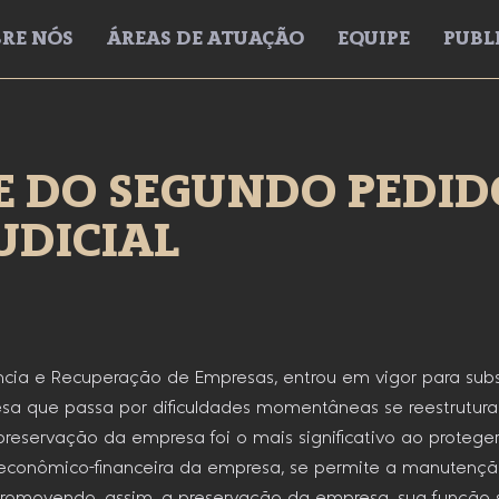
RE NÓS
ÁREAS DE ATUAÇÃO
EQUIPE
PUBL
E DO SEGUNDO PEDID
UDICIAL
ncia e Recuperação de Empresas, entrou em vigor para subs
esa que passa por dificuldades momentâneas se reestruturar
a preservação da empresa foi o mais significativo ao proteg
se econômico-financeira da empresa, se permite a manutenç
 promovendo, assim, a preservação da empresa, sua função 