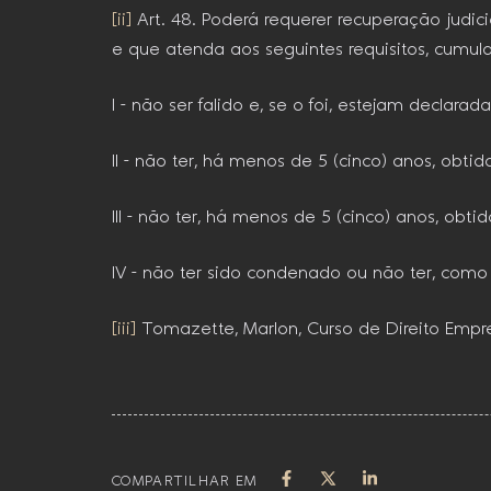
[ii]
Art. 48. Poderá requerer recuperação judi
e que atenda aos seguintes requisitos, cumul
I – não ser falido e, se o foi, estejam declara
II – não ter, há menos de 5 (cinco) anos, obti
III – não ter, há menos de 5 (cinco) anos, ob
IV – não ter sido condenado ou não ter, como
[iii]
Tomazette, Marlon, Curso de Direito Empres
COMPARTILHAR EM