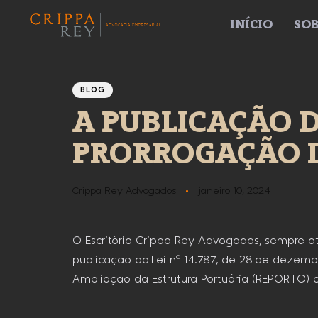
INÍCIO
SOB
Author
Published
PUBLISHED
IN:
on:
BLOG
A PUBLICAÇÃO D
PRORROGAÇÃO D
Crippa Rey Advogados
janeiro 10, 2024
O Escritório Crippa Rey Advogados, sempre ate
publicação da Lei nº 14.787, de 28 de dezemb
Ampliação da Estrutura Portuária (REPORTO)