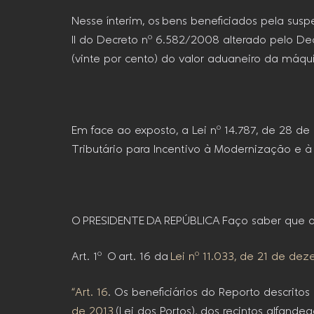
Nesse ínterim, os bens beneficiados pela susp
II do Decreto nº 6.582/2008 alterado pelo De
(vinte por cento) do valor aduaneiro da máqu
Em face ao exposto, a Lei nº 14.787, de 28 d
Tributário para Incentivo à Modernização e à
O PRESIDENTE DA REPÚBLICA Faço saber que o 
Art. 1º O art. 16 da
Lei nº 11.033, de 21 de d
“Art. 16
. Os beneficiários do Reporto descrito
de 2013
(Lei dos Portos), dos recintos alfand