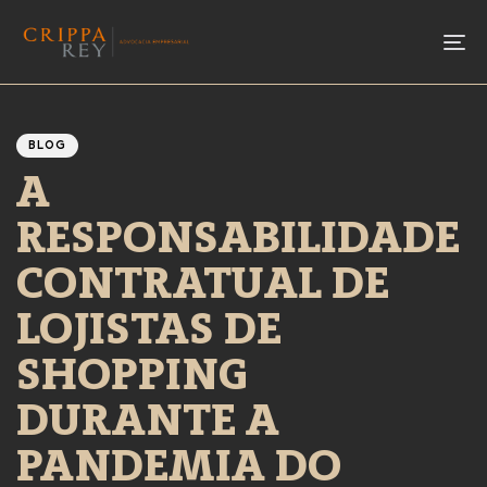
To
Author
Published
PUBLISHED
IN:
on:
BLOG
A
RESPONSABILIDADE
CONTRATUAL DE
LOJISTAS DE
SHOPPING
DURANTE A
PANDEMIA DO