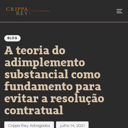
To
Author
Published
PUBLISHED
IN:
on:
BLOG
A teoria do
adimplemento
substancial como
fundamento para
evitar a resolução
contratual
Crippa Rey Advogados
julho 14, 2021