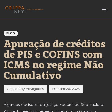
To
Author
Published
PUBLISHED
IN:
on:
BLOG
Apuração de créditos
de PIS e COFINS com
ICMS no regime Não
Cumulativo
Crippa Rey Advogados
outubro 26, 2023
Algumas decisões¹ da Justiça Federal de São Paulo e
Rio de Janeiro concederam liminar autorizando o