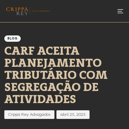
To
Author
Published
PUBLISHED
IN:
on:
BLOG
CARF ACEITA
PLANEJAMENTO
TRIBUTÁRIO COM
SEGREGAÇÃO DE
ATIVIDADES
Crippa Rey Advogados
abril 25, 2025