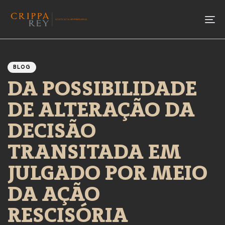
To
Author
Published
PUBLISHED
IN:
on:
BLOG
DA POSSIBILIDADE
DE ALTERAÇÃO DA
DECISÃO
TRANSITADA EM
JULGADO POR MEIO
DA AÇÃO
RESCISÓRIA