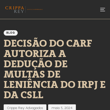
To
Author
Published
PUBLISHED
IN:
on:
BLOG
DECISÃO DO CARF
AUTORIZA A
DEDUÇÃO DE
MULTAS DE
LENIÊNCIA DO IRPJ E
DA CSLL
Crippa Rey Advogados
maio 5, 2024