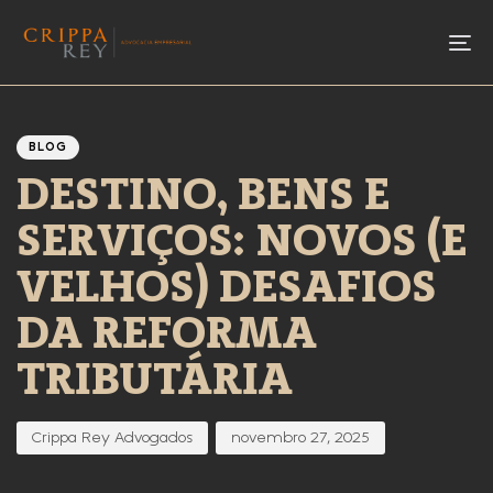
To
Author
Published
PUBLISHED
IN:
on:
BLOG
DESTINO, BENS E
SERVIÇOS: NOVOS (E
VELHOS) DESAFIOS
DA REFORMA
TRIBUTÁRIA
Crippa Rey Advogados
novembro 27, 2025