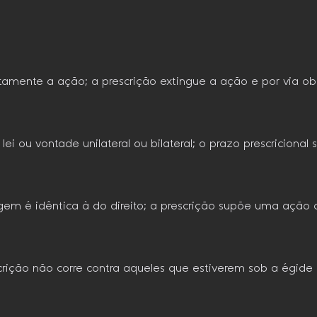
tamente a ação; a prescrição extingue a ação e por via obli
i ou vontade unilateral ou bilateral; o prazo prescricional 
m é idêntica à do direito; a prescrição supõe uma ação cu
scrição não corre contra aqueles que estiverem sob a égide