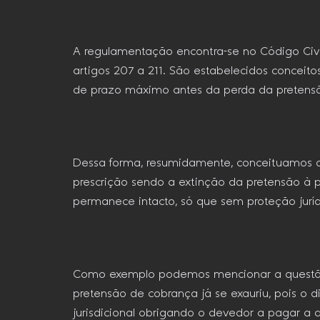
A regulamentação encontra-se no Código Civi
artigos 207 a 211. São estabelecidos concei
de prazo máximo antes da perda da pretensão 
Dessa forma, resumidamente, conceituamos a 
prescrição sendo a extinção da pretensão à pr
permanece intacto, só que sem proteção jurídi
Como exemplo podemos mencionar a questão d
pretensão de cobrança já se exauriu, pois o di
jurisdicional obrigando o devedor a pagar a d