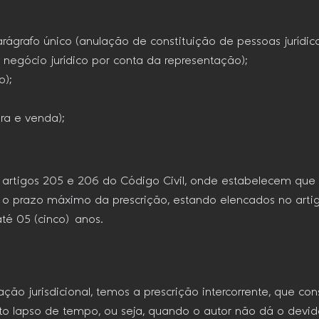
parágrafo único (anulação de constituição de pessoas jurídic
e negócio jurídico por conta da representação);
o);
ra e venda);
nos artigos 205 e 206 do Código Civil, onde estabelecem q
, o prazo máximo da prescrição, estando elencados no arti
té 05 (cinco) anos.
o jurisdicional, temos a prescrição intercorrente, que con
erto lapso de tempo, ou seja, quando o autor não dá o devi