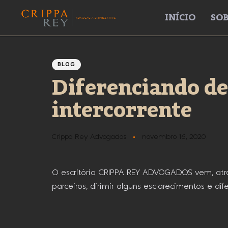
INÍCIO
SOB
Author
Published
PUBLISHED
IN:
on:
BLOG
Diferenciando de
intercorrente
Crippa Rey Advogados
novembro 16, 2020
O escritório CRIPPA REY ADVOGADOS vem, atrav
parceiros, dirimir alguns esclarecimentos e di