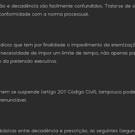
ição e decadência são facilmente confundidos. Trata-se de
 conformidade com a norma processual.
urídicos que tem por finalidade o impedimento da eternizaçã
o a necessidade de impor um limite de tempo, não apenas p
o da pretensão executiva.
em se suspende (artigo 207 Código Civil), tampouco pode s
renunciável.
ásicas entre decadência e prescrição, as seguintes (segundo