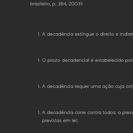
brasileiro, p. 364, 2003):
A decadência extingue o direito e indire
O prazo decadencial é estabelecido por le
A decadência requer uma ação cuja orige
A decadência corre contra todos; a pre
previstas em lei;