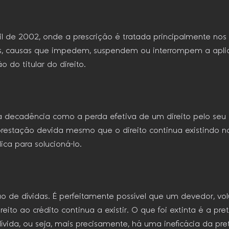
l de 2002, onde a prescrição é tratada principalmente nos
tos, causas que impedem, suspendem ou interrompem a aplic
do titular do direito.
decadência como a perda efetiva de um direito pelo seu nã
estação devida mesmo que o direito continua existindo no mu
ca para solucioná-lo.
e dívidas. É perfeitamente possível que um devedor, vol
reito ao crédito continua a existir. O que foi extinta é a 
ívida, ou seja, mais precisamente, há uma ineficácia da pre