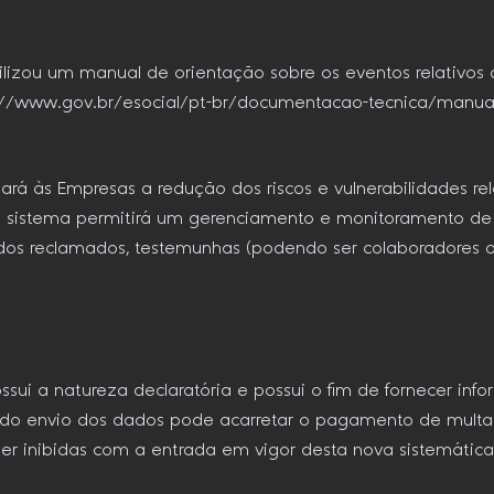
ibilizou um manual de orientação sobre os eventos relativos 
s://www.gov.br/esocial/pt-br/documentacao-tecnica/manua
nará às Empresas a redução dos riscos e vulnerabilidades r
s o sistema permitirá um gerenciamento e monitoramento d
didos reclamados, testemunhas (podendo ser colaboradores ou
ssui a natureza declaratória e possui o fim de fornecer i
ia do envio dos dados pode acarretar o pagamento de multas 
 ser inibidas com a entrada em vigor desta nova sistemática