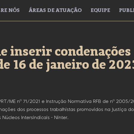
RE NÓS
ÁREAS DE ATUAÇÃO
EQUIPE
PUBL
e inserir condenações 
 de 16 de janeiro de 202
RT/ME nº 71/2021 e Instrução Normativa RFB de nº 2005/202
rmações dos processos trabalhistas promovidos na Justiça d
úcleos Intersindicais – Ninter.