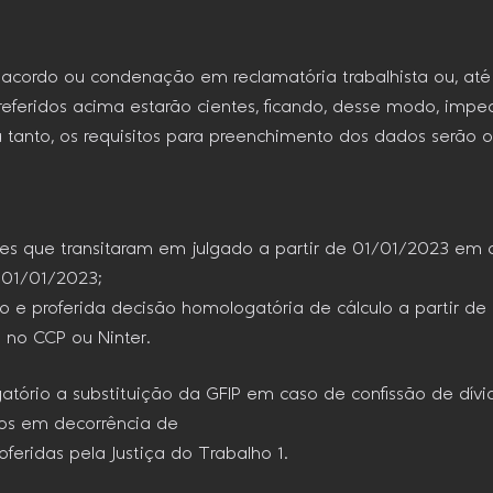
acordo ou condenação em reclamatória trabalhista ou, até
eferidos acima estarão cientes, ficando, desse modo, impe
ra tanto, os requisitos para preenchimento dos dados serão o
es que transitaram em julgado a partir de 01/01/2023 em d
e 01/01/2023;
ão e proferida decisão homologatória de cálculo a partir de
3 no CCP ou Ninter.
gatório a substituição da GFIP em caso de confissão de dívid
eiros em decorrência de
feridas pela Justiça do Trabalho 1.