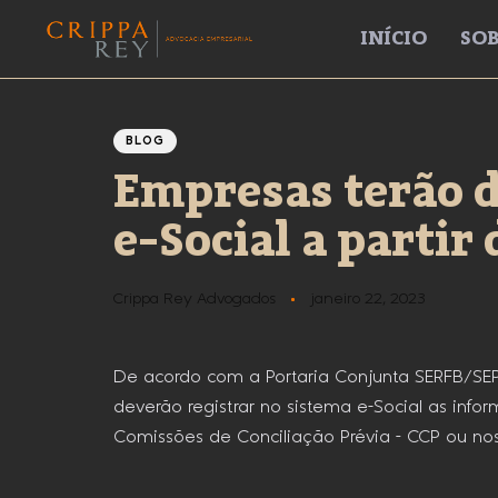
INÍCIO
SOB
Author
Published
PUBLISHED
IN:
on:
BLOG
Empresas terão d
e-Social a partir
Crippa Rey Advogados
janeiro 22, 2023
De acordo com a Portaria Conjunta SERFB/SEP
deverão registrar no sistema e-Social as info
Comissões de Conciliação Prévia – CCP ou nos N