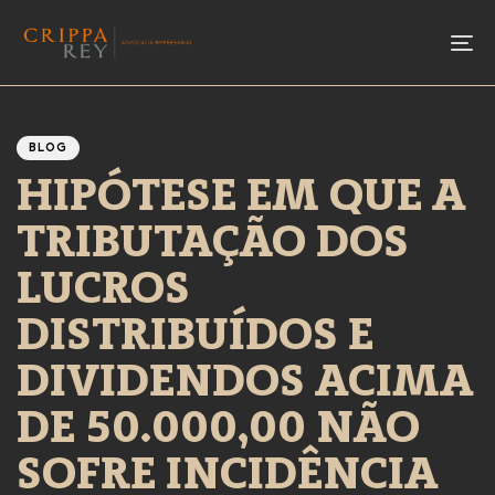
To
Author
Published
PUBLISHED
IN:
on:
BLOG
HIPÓTESE EM QUE A
TRIBUTAÇÃO DOS
LUCROS
DISTRIBUÍDOS E
DIVIDENDOS ACIMA
DE 50.000,00 NÃO
SOFRE INCIDÊNCIA