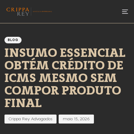
To
Author
Published
PUBLISHED
IN:
on:
BLOG
INSUMO ESSENCIAL
OBTÉM CRÉDITO DE
ICMS MESMO SEM
COMPOR PRODUTO
FINAL
Crippa Rey Advogados
maio 15, 2026