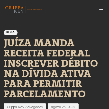
To
Author
Published
PUBLISHED
IN:
on:
BLOG
JUÍZA MANDA
RECEITA FEDERAL
INSCREVER DÉBITO
NA DÍVIDA ATIVA
PARA PERMITIR
PARCELAMENTO
Crippa Rey Advogados
agosto 25, 2025