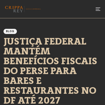
To
Author
Published
PUBLISHED
IN:
on:
BLOG
JUSTIÇA FEDERAL
MANTÉM
BENEFÍCIOS FISCAIS
DO PERSE PARA
BARES E
RESTAURANTES NO
DF ATÉ 2027