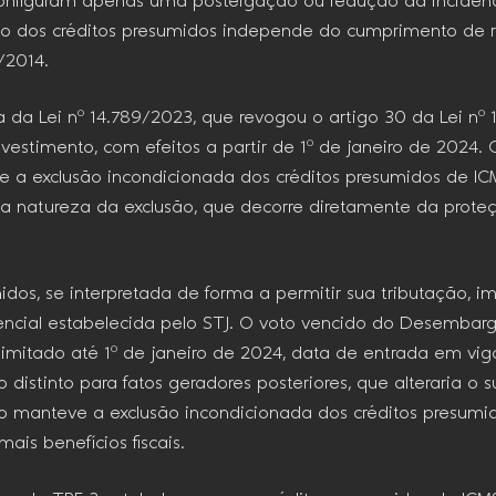
figuram apenas uma postergação ou redução da incidência t
ão dos créditos presumidos independe do cumprimento de req
/2014.
a Lei nº 14.789/2023, que revogou o artigo 30 da Lei nº 1
vestimento, com efeitos a partir de 1º de janeiro de 2024. 
 a exclusão incondicionada dos créditos presumidos de ICM
de na natureza da exclusão, que decorre diretamente da pro
idos, se interpretada de forma a permitir sua tributação, im
ncial estabelecida pelo STJ. O voto vencido do Desembar
 limitado até 1º de janeiro de 2024, data de entrada em vi
 distinto para fatos geradores posteriores, que alteraria o s
ado manteve a exclusão incondicionada dos créditos presu
ais benefícios fiscais.