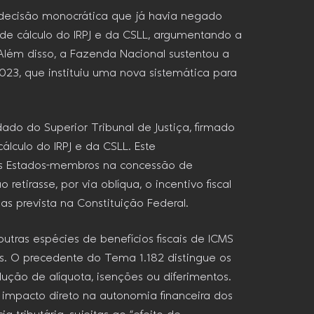
 decisão monocrática que já havia negado
 de cálculo do IRPJ e da CSLL, argumentando a
 Além disso, a Fazenda Nacional sustentou a
2023, que instituiu uma nova sistemática para
do do Superior Tribunal de Justiça, firmado
lculo do IRPJ e da CSLL. Este
os Estados-membros na concessão de
 retirasse, por via oblíqua, o incentivo fiscal
s prevista na Constituição Federal.
utras espécies de benefícios fiscais de ICMS
os. O precedente do Tema 1.182 distingue os
ução de alíquota, isenções ou diferimentos.
 impacto direto na autonomia financeira dos