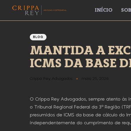
INÍCIO
SOB
Author
Published
PUBLISHED
IN:
on:
BLOG
MANTIDA A EXC
ICMS DA BASE DE
Crippa Rey Advogados
maio 25, 2026
O Crippa Rey Advogados, sempre atento às ino
o Tribunal Regional Federal da 3ª Região (TR
presumidos de ICMS da base de cálculo do Impo
independentemente do cumprimento de requisi