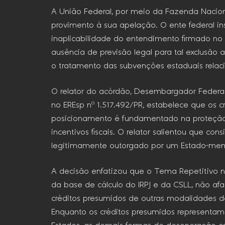
A União Federal, por meio da Fazenda Nacion
provimento à sua apelação. O ente federal in
inaplicabilidade do entendimento firmado no E
ausência de previsão legal para tal exclusão 
o tratamento das subvenções estaduais relac
O relator do acórdão, Desembargador Federal 
no EREsp nº 1.517.492/PR, estabelece que os 
posicionamento é fundamentado na proteção 
incentivos fiscais. O relator salientou que cons
legitimamente outorgado por um Estado-membro
A decisão enfatizou que o Tema Repetitivo nº 
da base de cálculo do IRPJ e da CSLL, não af
créditos presumidos de outras modalidades de
Enquanto os créditos presumidos representam 