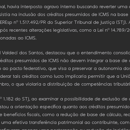
al, havia interposto agravo interno buscando reverter uma
sistia na inclusão dos créditos presumidos de ICMS na base
REsp nº 1.517.492/PR do Superior Tribunal de Justiça (STJ).
após recentes alterações legislativas, como a Lei nº 14.789/
ionadas ao ICMS.
Valdeci dos Santos, destacou que o entendimento consolida
créditos presumidos de ICMS não devem integrar a base de cá
ao pacto federativo, que visa a preservar a autonomia d
iderar tais créditos como lucro implicaria permitir que a União
, o que violaria a distribuição de competências tributária
1.182 do STJ, ao examinar a possibilidade de exclusão de o
astou a orientação específica quanto aos créditos presumid
 benefícios fiscais, como a redução de base de cálculo, red
uma efetiva transferência patrimonial ao contribuinte, com