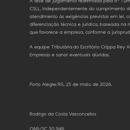
A tese de julgamento reafirmada pela 6ª Tur
CSLL, independentemente do cumprimento de re
atendimento às exigências previstas em lei, 
diferenciação técnica e jurídica, baseada na 
que favorece a empresa, conforme a jurisprudê
A equipe Tributária do Escritório Crippa Rey
Empresas e sanar eventuais dúvidas.
Porto Alegre/RS, 25 de maio de 2026.
Rodrigo da Costa Vasconcellos
OAB/SC 50.948