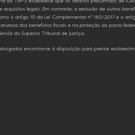
ma do TRF-3 estabelece que os créditos presumidos de ICMS
quisitos legais. Em contraste, a exclusão de outros benef
como o artigo 10 da Lei Complementar nº 160/2017 e o artig
natureza dos benefícios fiscais e na proteção do pacto fed
ncia do Superior Tribunal de Justiça.
 Advogados encontra-se à disposição para prestar esclareci