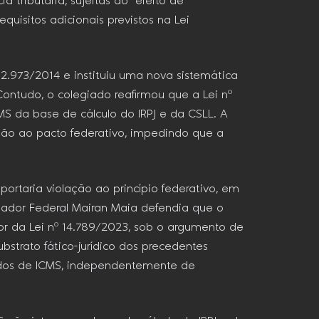
ributária, sujeitas ao “efeito de
uisitos adicionais previstos na Lei
2.973/2014 e instituiu uma nova sistemática
Contudo, o colegiado reafirmou que a Lei nº
S da base de cálculo do IRPJ e da CSLL. A
teção ao pacto federativo, impedindo que a
portaria violação ao princípio federativo, em
gador Federal Mairan Maia defendia que o
gor da Lei nº 14.789/2023, sob o argumento de
ubstrato fático-jurídico dos precedentes
midos de ICMS, independentemente de