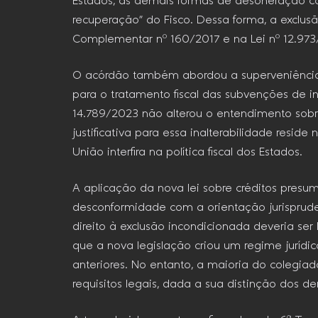
Estados, as demais formas de desoneração con
recuperação” do Fisco. Dessa forma, a exclus
Complementar nº 160/2017 e na Lei nº 12.973
O acórdão também abordou a superveniência d
para o tratamento fiscal das subvenções de in
14.789/2023 não alterou o entendimento sobre
justificativa para essa inalterabilidade resi
União interfira na política fiscal dos Estados.
A aplicação da nova lei sobre créditos presum
desconformidade com a orientação jurisprude
direito à exclusão incondicionada deveria ser
que a nova legislação criou um regime jurídico
anteriores. No entanto, a maioria do colegi
requisitos legais, dada a sua distinção dos dem