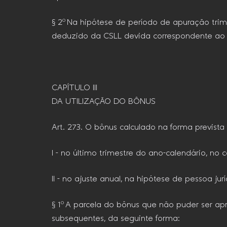
§ 2º Na hipótese de período de apuração trime
deduzido da CSLL devida correspondente ao ú
CAPÍTULO III
DA UTILIZAÇÃO DO BÔNUS
Art. 273. O bônus calculado na forma previst
I – no último trimestre do ano-calendário, no 
II – no ajuste anual, na hipótese de pessoa jur
§ 1º A parcela do bônus que não puder ser a
subsequentes, da seguinte forma: