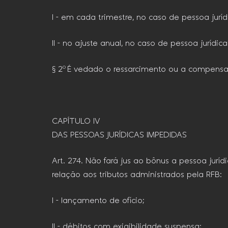
I – em cada trimestre, no caso de pessoa juríd
II – no ajuste anual, no caso de pessoa jurídic
§ 2º É vedado o ressarcimento ou a compensa
CAPÍTULO IV
DAS PESSOAS JURÍDICAS IMPEDIDAS
Art. 274. Não fará jus ao bônus a pessoa jurí
relação aos tributos administrados pela RFB:
I – lançamento de ofício;
II – débitos com exigibilidade suspensa;