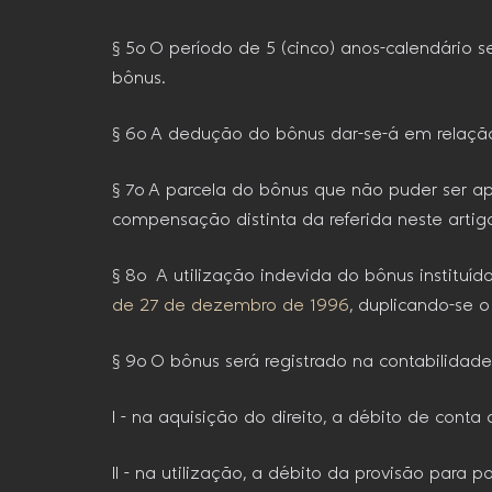
§ 5o O período de 5 (cinco) anos-calendário 
bônus.
§ 6o A dedução do bônus dar-se-á em relação
§ 7o A parcela do bônus que não puder ser a
compensação distinta da referida neste artig
§ 8o A utilização indevida do bônus instituíd
de 27 de dezembro de 1996
, duplicando-se
§ 9o O bônus será registrado na contabilidade 
I – na aquisição do direito, a débito de conta
II – na utilização, a débito da provisão para 