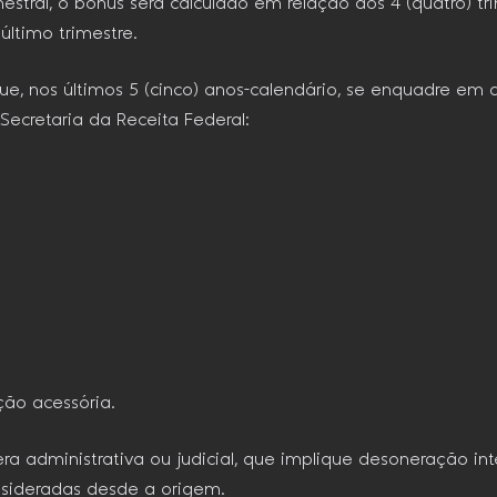
estral, o bônus será calculado em relação aos 4 (quatro) tr
ltimo trimestre.
que, nos últimos 5 (cinco) anos-calendário, se enquadre em
Secretaria da Receita Federal:
ção acessória.
era administrativa ou judicial, que implique desoneração inte
consideradas desde a origem.