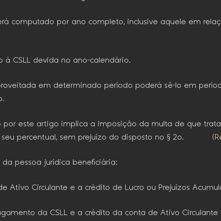
será computado por ano completo, inclusive aquele em rela
 à CSLL devida no ano-calendário.
proveitada em determinado período poderá sê-lo em períod
o.
o por este artigo implica a imposição da multa de que trat
 o seu percentual, sem prejuízo do disposto no § 2o.
(R
da pessoa jurídica beneficiária:
 de Ativo Circulante e a crédito de Lucro ou Prejuízos Acumu
pagamento da CSLL e a crédito da conta de Ativo Circulante re