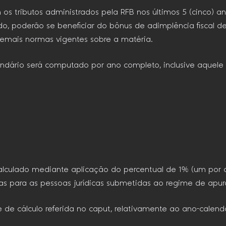
m os tributos administrados pela RFB nos últimos 5 (cinco) 
o, poderão se beneficiar do bônus de adimplência fiscal de 
demais normas vigentes sobre a matéria.
endário será computado por ano completo, inclusive aquele
 calculado mediante aplicação do percentual de 1% (um por 
s para as pessoas jurídicas submetidas ao regime de apur
e de cálculo referida no caput, relativamente ao ano-calen