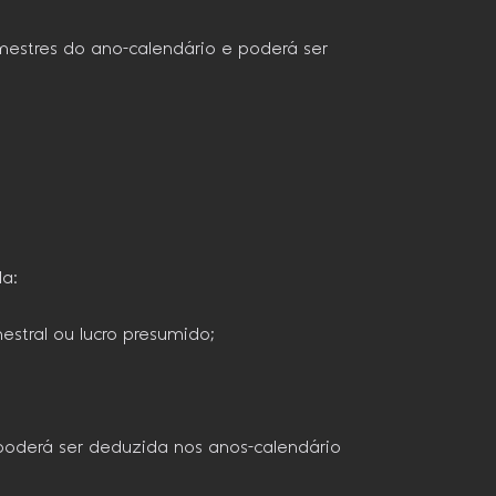
imestres do ano-calendário e poderá ser
da:
mestral ou lucro presumido;
 poderá ser deduzida nos anos-calendário