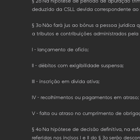
§ 2o Na hipótese de período de apuração trim
deduzido da CSLL devida correspondente ao ú
§ 3o Não fará jus ao bônus a pessoa jurídica 
a tributos e contribuições administrados pela 
I – lançamento de ofício;
II – débitos com exigibilidade suspensa;
III – inscrição em dívida ativa;
IV – recolhimentos ou pagamentos em atraso;
V – falta ou atraso no cumprimento de obriga
§ 4o Na hipótese de decisão definitiva, na esf
referidas nos incisos I e II do § 3o serão des