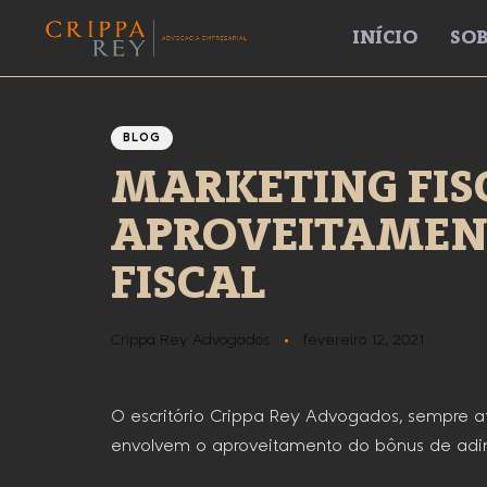
INÍCIO
SOB
Author
Published
PUBLISHED
IN:
on:
BLOG
MARKETING FISC
APROVEITAMEN
FISCAL
Crippa Rey Advogados
fevereiro 12, 2021
O escritório Crippa Rey Advogados, sempre at
envolvem o aproveitamento do bônus de adimp