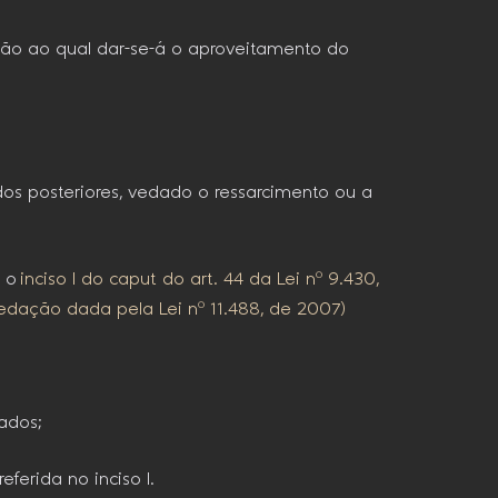
ção ao qual dar-se-á o aproveitamento do
os posteriores, vedado o ressarcimento ou a
a o
inciso I do caput do art. 44 da Lei nº 9.430,
edação dada pela Lei nº 11.488, de 2007)
lados;
ferida no inciso I.