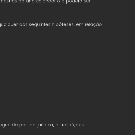
imestres do ano-calendário e poderá ser
 qualquer das seguintes hipóteses, em relação
gral da pessoa jurídica, as restrições