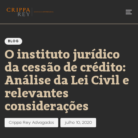
To
Author
Published
PUBLISHED
IN:
on:
BLOG
O instituto jurídico
da cessão de crédito:
Análise da Lei Civil e
relevantes
considerações
Crippa Rey Advogados
julho 10, 2020