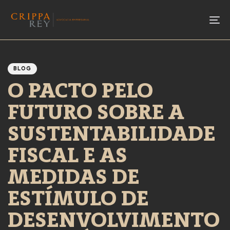
To
Author
Published
PUBLISHED
IN:
on:
BLOG
O PACTO PELO
FUTURO SOBRE A
SUSTENTABILIDADE
FISCAL E AS
MEDIDAS DE
ESTÍMULO DE
DESENVOLVIMENTO