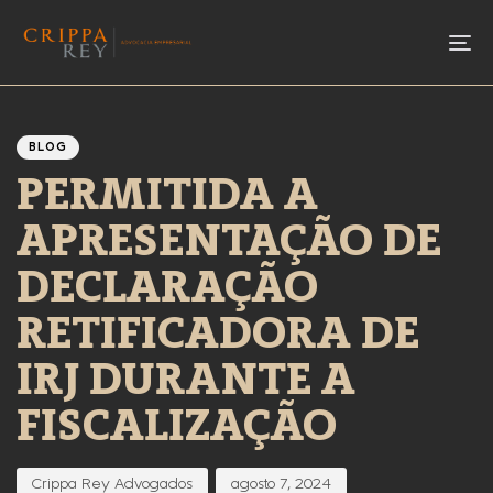
To
Author
Published
PUBLISHED
IN:
on:
BLOG
PERMITIDA A
APRESENTAÇÃO DE
DECLARAÇÃO
RETIFICADORA DE
IRJ DURANTE A
FISCALIZAÇÃO
Crippa Rey Advogados
agosto 7, 2024