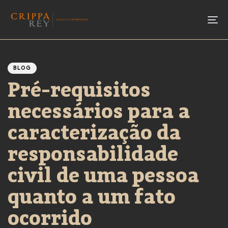
To
Author
Published
PUBLISHED
IN:
on:
BLOG
Pré-requisitos
necessários para a
caracterização da
responsabilidade
civil de uma pessoa
quanto a um fato
ocorrido