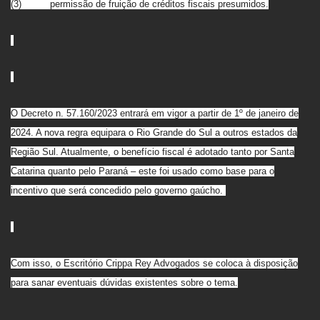
(3) permissão de fruição de créditos fiscais presumidos.
O Decreto n. 57.160/2023 entrará em vigor a partir de 1º de janeiro de
2024. A nova regra equipara o Rio Grande do Sul a outros estados da
Região Sul. Atualmente, o benefício fiscal é adotado tanto por Santa
Catarina quanto pelo Paraná – este foi usado como base para o
incentivo que será concedido pelo governo gaúcho.
Com isso, o Escritório Crippa Rey Advogados se coloca à disposição
para sanar eventuais dúvidas existentes sobre o tema.