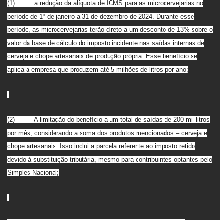
(1) a redução da alíquota de ICMS para as microcervejarias no
período de 1º de janeiro a 31 de dezembro de 2024. Durante esse
período, as microcervejarias terão direto a um desconto de 13% sobre o
valor da base de cálculo do imposto incidente nas saídas internas de
cerveja e chope artesanais de produção própria. Esse benefício se
aplica a empresa que produzem até 5 milhões de litros por ano;
(2) A limitação do benefício a um total de saídas de 200 mil litros
por mês, considerando a soma dos produtos mencionados – cerveja e
chope artesanais. Isso inclui a parcela referente ao imposto retido
devido à substituição tributária, mesmo para contribuintes optantes pelo
Simples Nacional;