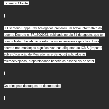
Estimado Cliente,
O Escritório Crippa Rey Advogados preparou um breve informativo do
recente Decreto n. 57.160/2023, publicado no dia 31 de agosto, que tem
como objetivo beneficiar o setor de microcervejarias gaúchas. Esse
decreto traz mudanças significativas nas alíquotas do ICMS (Imposto
sobre Circulação de Mercadorias e Serviços) aplicados às
microcervejarias, proporcionando benefícios essenciais ao setor.
Os principais destaques do decreto são: