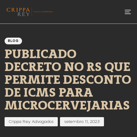
To
Author
Published
PUBLISHED
IN:
on:
BLOG
PUBLICADO
DECRETO NO RS QUE
PERMITE DESCONTO
DE ICMS PARA
MICROCERVEJARIAS
Crippa Rey Advogados
setembro 11, 2023