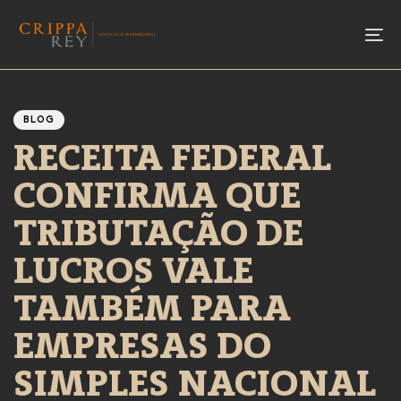
To
Author
Published
PUBLISHED
IN:
on:
BLOG
RECEITA FEDERAL
CONFIRMA QUE
TRIBUTAÇÃO DE
LUCROS VALE
TAMBÉM PARA
EMPRESAS DO
SIMPLES NACIONAL