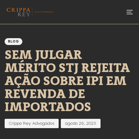
To
Author
Published
PUBLISHED
IN:
on:
BLOG
SEM JULGAR
MÉRITO STJ REJEITA
AÇÃO SOBRE IPI EM
REVENDA DE
IMPORTADOS
Crippa Rey Advogados
agosto 26, 2025