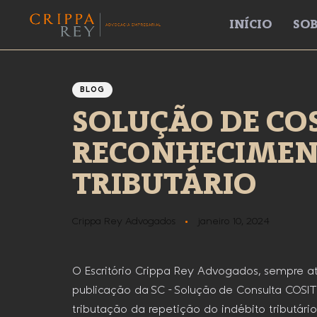
INÍCIO
SOB
Author
Published
PUBLISHED
IN:
on:
BLOG
SOLUÇÃO DE CO
RECONHECIMENT
TRIBUTÁRIO
Crippa Rey Advogados
janeiro 10, 2024
O Escritório Crippa Rey Advogados, sempre ate
publicação da SC – Solução de Consulta COS
tributação da repetição do indébito tributár