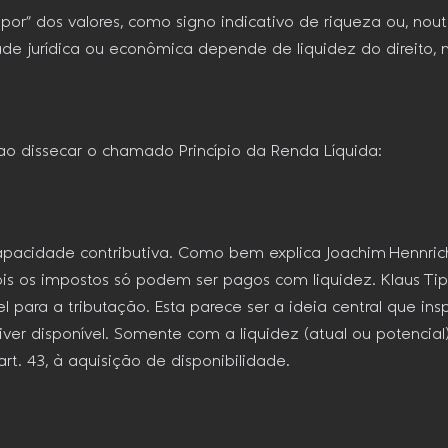
r” dos valores, como signo indicativo de riqueza ou, noutr
idade jurídica ou econômica depende de liquidez do direito,
 ao dissecar o chamado Princípio da Renda Líquida:
capacidade contributiva. Como bem explica Joachim Hennric
 pois os impostos só podem ser pagos com liquidez. Klaus Ti
el para a tributação. Esta parece ser a ideia central que i
er disponível. Somente com a liquidez (atual ou potencial)
art. 43, à aquisição de disponibilidade.