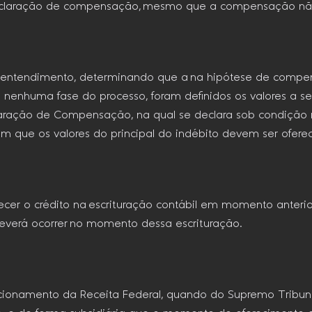
eclaração de compensação, mesmo que a compensação não s
ou o entendimento, determinando que a na hipótese de comp
m nenhuma fase do processo, foram definidos os valores a se
aração de Compensação, na qual se declara sob condição res
que os valores do principal do indébito devem ser oferec
ecer o crédito na escrituração contábil em momento anteri
everá ocorrer no momento dessa escrituração.
osicionamento da Receita Federal, quando do Supremo Tribu