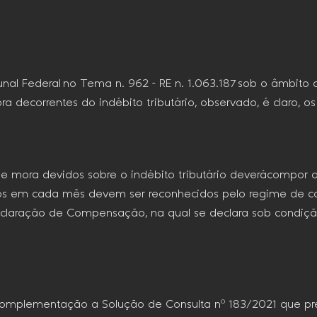
l Federal no Tema n. 962 – RE n. 1.063.187 sob o âmbito d
ra decorrentes do indébito tributário, observado, é claro, 
s de mora devidos sobre o indébito tributário deverácompor 
idos em cada mês devem ser reconhecidos pelo regime de c
claração de Compensação, na qual se declara sob condição r
complementação a Solução de Consulta nº 183/2021 que pr