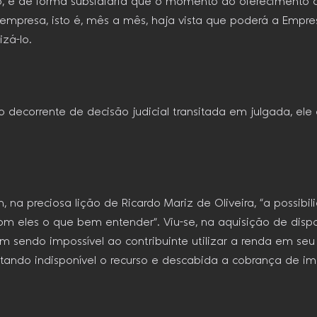
rio, e de forma subsidiária que o momento do oferecimento 
presa, isto é, mês a mês, haja vista que poderá a Empres
zá-lo.
o decorrente de decisão judicial transitada em julgada, ele 
im, na preciosa lição de Ricardo Mariz de Oliveira, “a possi
com eles o que bem entender”. Viu-se, na aquisição de disp
Em sendo impossível ao contribuinte utilizar a renda em seu 
tando indisponível o recurso e descabida a cobrança de im