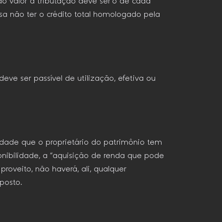
do valor à tributação deve ser o de cada
a não ter o crédito total homologado pela
deve ser passível de utilização, efetiva ou
bilidade que o proprietário do patrimônio tem
onibilidade, a “aquisição de renda que pode
proveito, não haverá, ali, qualquer
posto.