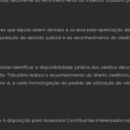
renda decorrente do reconhecimento do indébito tributário p
res que reputa serem devidos e os leva para apreciação das 
iquidação da decisão judicial e ao reconhecimento do créd
sível identificar a disponibilidade jurídica dos créditos dec
 Tributária realiza o reconhecimento do direito creditór
isto é, a cada homologação do pedido de utilização do cré
 à disposição para assessorar Contribuintes interessados n