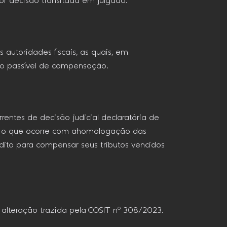
or decisão transitada em julgado.
autoridades fiscais, as quais, em
ito passível de compensação.
orrentes de decisão judicial declaratória de
io, o que ocorre com ahomologação das
dito para compensar seus tributos vencidos
a alteração trazida pela COSIT nº 308/2023.