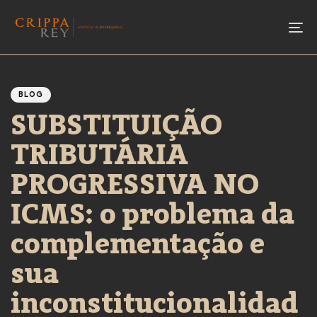
To
Author
Published
PUBLISHED
IN:
on:
BLOG
SUBSTITUIÇÃO
TRIBUTÁRIA
PROGRESSIVA NO
ICMS: o problema da
complementação e
sua
inconstitucionalidad