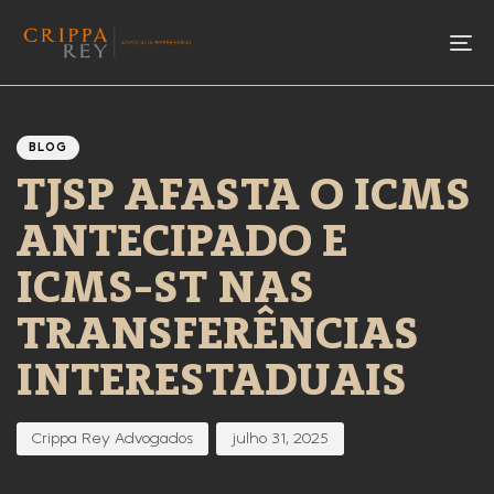
To
Author
Published
PUBLISHED
IN:
on:
BLOG
TJSP AFASTA O ICMS
ANTECIPADO E
ICMS-ST NAS
TRANSFERÊNCIAS
INTERESTADUAIS
Crippa Rey Advogados
julho 31, 2025