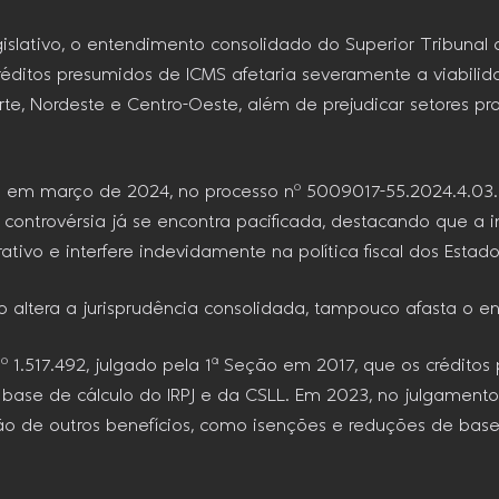
gislativo, o entendimento consolidado do Superior Tribunal
 créditos presumidos de ICMS afetaria severamente a viabil
e, Nordeste e Centro-Oeste, além de prejudicar setores pro
 em março de 2024, no processo nº 5009017-55.2024.4.03.6
controvérsia já se encontra pacificada, destacando que a 
rativo e interfere indevidamente na política fiscal dos Estado
 altera a jurisprudência consolidada, tampouco afasta o e
nº 1.517.492, julgado pela 1ª Seção em 2017, que os crédito
na base de cálculo do IRPJ e da CSLL. Em 2023, no julgamen
ão de outros benefícios, como isenções e reduções de base