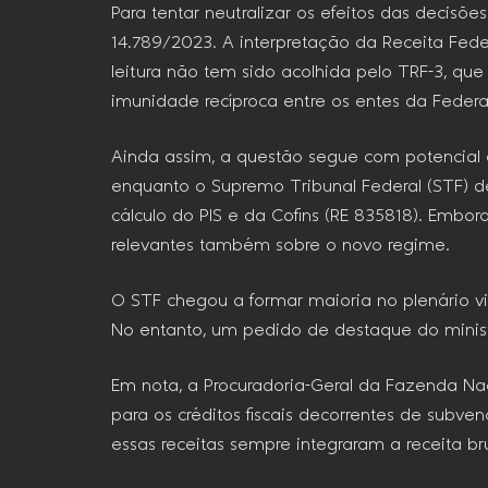
Para tentar neutralizar os efeitos das decisõe
14.789/2023. A interpretação da Receita Fede
leitura não tem sido acolhida pelo TRF-3, que
imunidade recíproca entre os entes da Feder
Ainda assim, a questão segue com potencial 
enquanto o Supremo Tribunal Federal (STF) de
cálculo do PIS e da Cofins (RE 835818). Embora
relevantes também sobre o novo regime.
O STF chegou a formar maioria no plenário vi
No entanto, um pedido de destaque do ministr
Em nota, a Procuradoria-Geral da Fazenda Na
para os créditos fiscais decorrentes de su
essas receitas sempre integraram a receita b