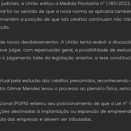
s judiciais, a União editou a Medida Provisória nº 1.185/2023
ral foi no sentido de que a nova norma se aplicaria també
 mantém a posição de que tais créditos continuam não tribu
ação.
de novos desdobramentos. A União tenta reabrir a discuss
ve julgar, com repercussão geral, a possibilidade de excl
 o julgamento trate da legislação anterior, a tese constituci
rtual pela exclusão dos créditos presumidos, reconhecendo
o Gilmar Mendes levou o processo ao plenário físico, rein
cional (PGFN) reiterou seu posicionamento de que a Lei nº
bvenções destinadas à implantação ou expansão de empree
ruta das empresas e devem ser tributadas.