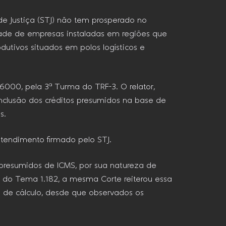
 de Justiça (STJ) não tem prosperado no
idade de empresas instaladas em regiões que
dutivos situados em polos logísticos e
000, pela 3ª Turma do TRF-3. O relator,
inclusão dos créditos presumidos na base de
s.
ntendimento firmado pelo STJ.
s presumidos de ICMS, por sua natureza de
to do Tema 1.182, a mesma Corte reiterou essa
 de cálculo, desde que observados os