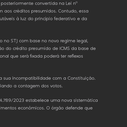
, posteriormente convertida na Lei nº
m aos créditos presumidos. Contudo, essa
táveis à luz do princípio federativo e da
ão no STJ com base no novo regime legal,
usão do crédito presumido de ICMS da base de
onal que será fixada poderá ter reflexos
 a sua incompatibilidade com a Constituição.
iciando a contagem dos votos.
 14.789/2023 estabelece uma nova sistemática
ndimentos econômicos. O órgão defende que