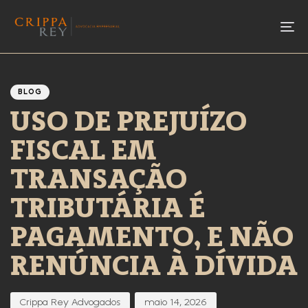
To
Author
Published
PUBLISHED
IN:
on:
BLOG
USO DE PREJUÍZO
FISCAL EM
TRANSAÇÃO
TRIBUTÁRIA É
PAGAMENTO, E NÃO
RENÚNCIA À DÍVIDA
Crippa Rey Advogados
maio 14, 2026